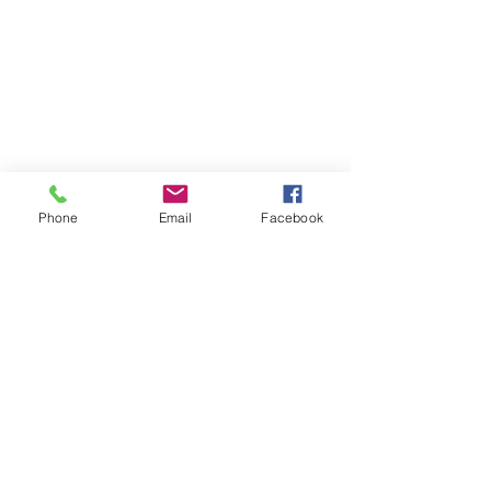
Phone
Email
Facebook
Nossos Parceiros
Faça parte do grupo de Empresas que
tem feito a diferença na vida de milhares
de pessoas