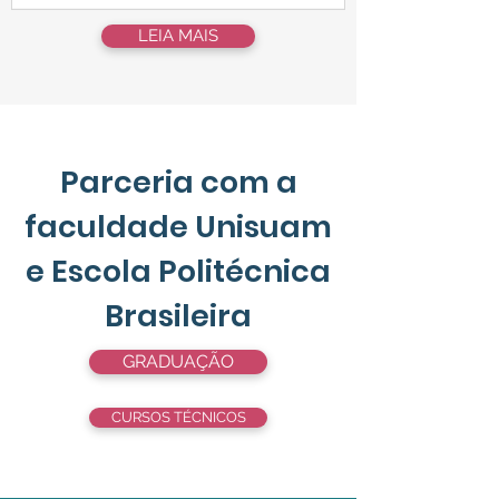
levar itens essenciais a quem mais precisa. Na
LEIA MAIS
última edição, a campanha alcançou mais de
400 famílias, que receberam doações
importantes para enfrentar as baixas
temperaturas. Foram distribuídas mantas,
roupas de ca
Parceria com a
faculdade Unisuam
e Escola Politécnica
Brasileira
GRADUAÇÃO
CURSOS TÉCNICOS