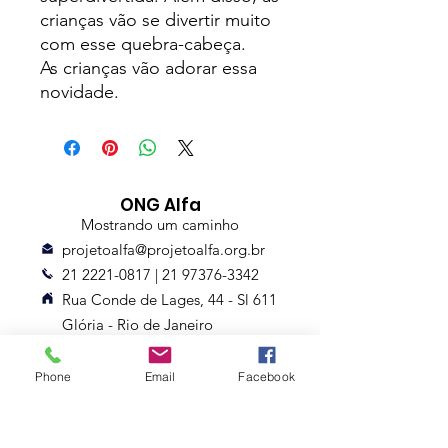
crianças vão se divertir muito
com esse quebra-cabeça.
As crianças vão adorar essa
novidade.
ONG Alfa
Mostrando um caminho
projetoalfa@projetoalfa.org.br
21 2221-0817
|
21 97376-3342
Rua Conde de Lages, 44 - Sl 611
Glória - Rio de Janeiro
CNPJ: 08.471.821/0001-18
Entrega até 10 dias
Phone
Email
Facebook
Assine nossa Newsletter
Nome