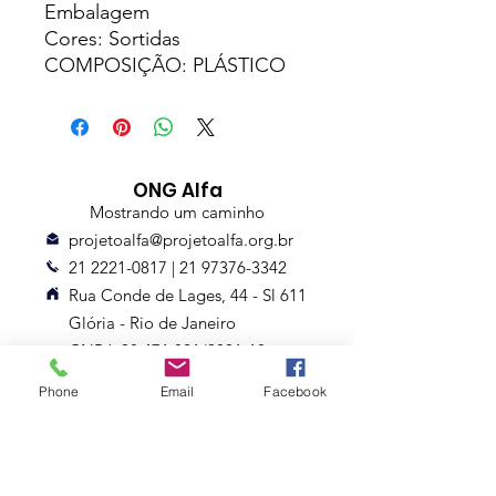
Embalagem
Cores: Sortidas
COMPOSIÇÃO: PLÁSTICO
ONG Alfa
Mostrando um caminho
projetoalfa@projetoalfa.org.br
21 2221-0817
|
21 97376-3342
Rua Conde de Lages, 44 - Sl 611
Glória - Rio de Janeiro
CNPJ: 08.471.821/0001-18
Entrega até 10 dias
Phone
Email
Facebook
Assine nossa Newsletter
Nome