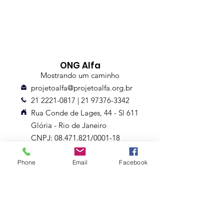
ONG Alfa
Mostrando um caminho
projetoalfa@projetoalfa.org.br
21 2221-0817
|
21 97376-3342
Rua Conde de Lages, 44 - Sl 611
Glória - Rio de Janeiro
CNPJ: 08.471.821/0001-18
Entrega até 10 dias
Phone
Email
Facebook
Assine nossa Newsletter
Nome