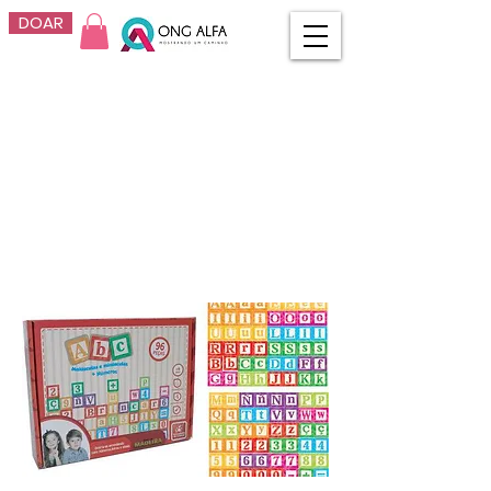
DOAR
Brinquedo
Pedagogico
Madeira