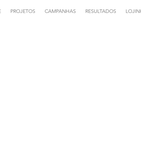
E
PROJETOS
CAMPANHAS
RESULTADOS
LOJIN
lça Legging
antil Básica
minina