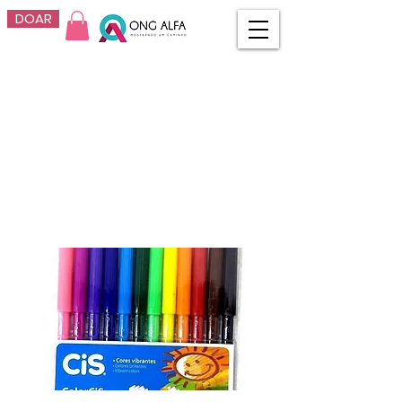
DOAR
Caneta
Hidrografica 12
cores