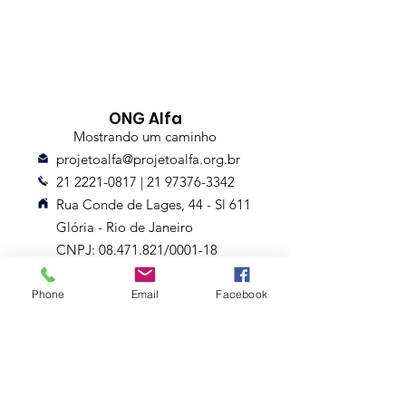
ONG Alfa
Mostrando um caminho
projetoalfa@projetoalfa.org.br
21 2221-0817
|
21 97376-3342
Rua Conde de Lages, 44 - Sl 611
Glória - Rio de Janeiro
CNPJ: 08.471.821/0001-18
Entrega até 10 dias
Phone
Email
Facebook
Assine nossa Newsletter
Nome