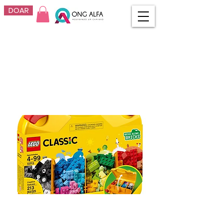
DOAR
LEGO Classic
maleta