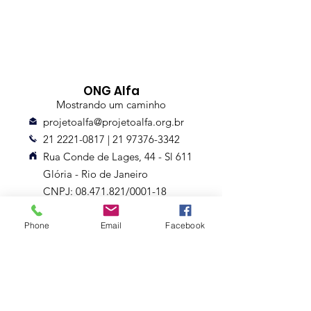
ONG Alfa
Mostrando um caminho
projetoalfa@projetoalfa.org.br
21 2221-0817
|
21 97376-3342
Rua Conde de Lages, 44 - Sl 611
Glória - Rio de Janeiro
CNPJ: 08.471.821/0001-18
Entrega até 10 dias
Phone
Email
Facebook
Assine nossa Newsletter
Nome