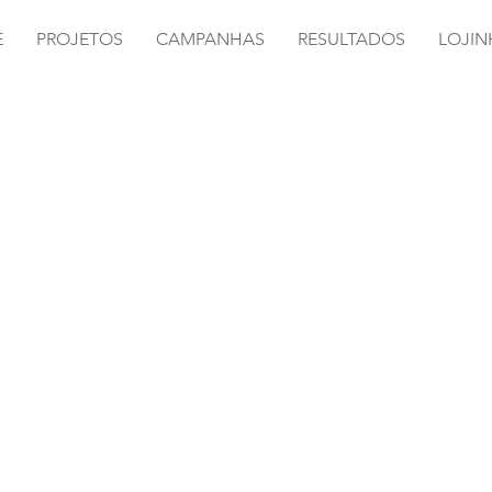
E
PROJETOS
CAMPANHAS
RESULTADOS
LOJIN
oura Escolar
,8cm